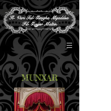
Il- Vari Tal- Gimgha Mqaddsa
Fil- Gzejjer Maltin
MUNXAR