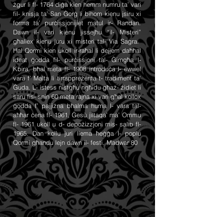
żgur li fl- 1764 diġà kien hemm numru ta’ vari
fil- knisja ta’ San Ġorġ li bihom kienu jsiru xi
forma ta’ purċissjonijiet matul ir- Randan.
Dawn il- vari kienu jissejħu “il- Misteri”
għaliex kienu juru xi misteri tal- Via Sagra.
Ħal Qormi kien ukoll ir-raħal li dejjem daħħal
ideat ġodda fil- purċissjoni tal- Ġimgħa l-
Kbira, bħal meta fl- 1908 introduċa l- ewwel
vara f’ Malta li tirrappreżenta t- tradiment ta’
Ġuda. L- istess nistgħu ngħidu għaż- żidiet li
saru fis- snin 60 meta rajna xi vari għal kollox
ġodda f’ pajjiżna bħalma huma l- vara tal-
aħħar ċena fl- 1961, Ġesù jiltaqa’ ma’ Ommu
fl- 1961 ukoll u d- depożizzjoni mis- salib fl-
1965. Dan kollu juri liema ħeġġa l- poplu
Qormi għandu lejn dawn il- festi. Madwar 80