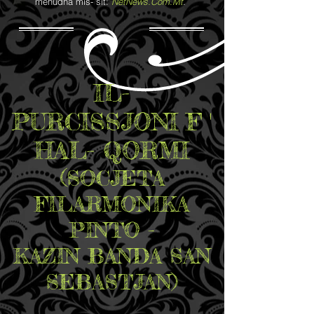
mehudha mis- sit:
NetNews.Com.Mt
.
IL-
PURCISSJONI F '
HAL- QORMI
(SOCJETA
FILARMONIKA
PINTO -
KAZIN BANDA SAN
SEBASTJAN)