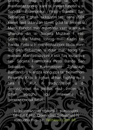
janima l- ħruġ u d- dħul ta’ din il-
manifestazzjoni b’ kant ta’ innijiet funebri u s-
Soċjetà Filarmonika Pinto Banda San
Sebastjan li għall- okkażjoni tas- sena 2024
kienet qed iżżanżan librett ġdid ta’ Innijiet u
Marċi Funebri mir- repertorju vast u antik li
għandha din is- Soċjetà Mużikali f’ Hal-
Qormi.
Via Matris tohrog mill- Kazin tal-
Banda Pinto u l- manifestazzjoni tibda minn
Triq San Sebastjan u ddur mat- toroq tal-
madwar.
Manifestazzjoni li ssir fuq inizjattiva
tas- Soċjetà Filarmonika Pinto Banda San
Sebastjan, il- Kummissjoni Żgħażagħ
Bastjaniżi u l- entità konġunta ta’ bejniethom
Pintoninu Kids li l-għan aħħari tagħha hu li
tara li l- kult, it- tradizzjonijiet u d-
devozzjonijiet ma jintilfux maż- żmien u li
dawn jibqgħu jiġu mrawwma fil-
ġenerazzjonijet futuri.
L- informazzjoni rigward il- purcissjoni
tat- tfal f' Hal- Qormi (San Sebastjan) hi
mehudha mis- sit:
NetNews.Com.Mt
.