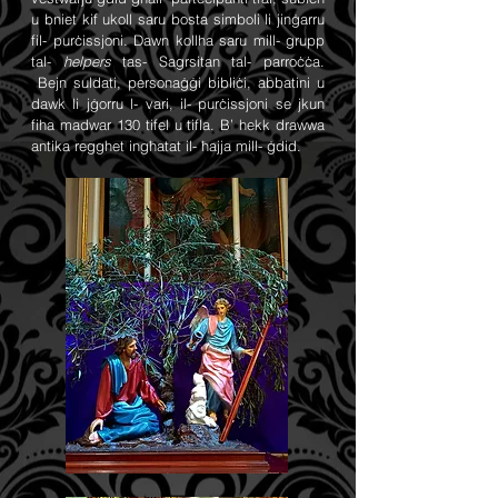
u bniet kif ukoll saru bosta simboli li jinġarru
fil- purċissjoni. Dawn kollha saru mill- grupp
tal-
helpers
tas- Sagrsitan tal- parroċċa.
Bejn suldati, personaġġi bibliċi, abbatini u
dawk li jġorru l- vari, il- purċissjoni se jkun
fiha madwar 130 tifel u tifla. B’ hekk drawwa
antika regghet ingħatat il- ħajja mill- ġdid.