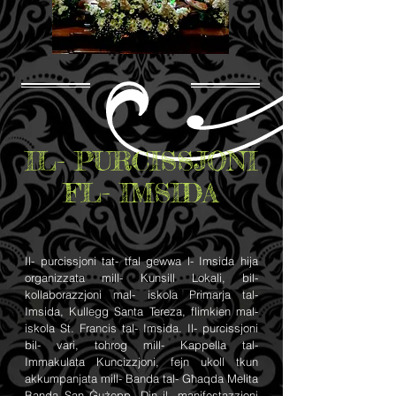
IL- PURCISSJONI
FL- IMSIDA
Il- purcissjoni tat- tfal gewwa l- Imsida hija
organizzata mill- Kunsill Lokali, bil-
kollaborazzjoni mal- iskola Primarja tal-
Imsida, Kullegg Santa Tereza, flimkien mal-
iskola St. Francis tal- Imsida. Il- purcissjoni
bil- vari, tohrog mill- Kappella tal-
Immakulata Kuncizzjoni, fejn ukoll tkun
akkumpanjata mill- Banda tal- Għaqda Melita
Banda San Ġużepp. Din il- manifestazzjoni