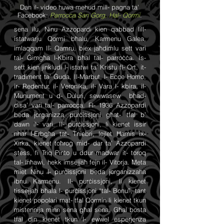
Dan il- video huwa mehud mill- pagna ta'
Facebook:
Parrocca San Gorg, Hal- Qormi
.
sena ilu, Ninu Azzopardi kien qabbad lill-
istatwarju Qormi bħalu, Karmenu Galea,
imlaqqam Il- Qamru, biex jaħdimlu sett vari
tal- Ġimgħa l-Kbira bħal tal- parroċċa. Is-
sett kien jinkludi l- istatwi ta’ Kristu fl- Ort, it-
tradiment ta’ Ġuda, Il-Marbut, l- Ecce Homo,
ir- Redentur, il- Veronika, il- Vara l- kbira, il-
Munument u d- Duluri, sewwasew bħad-
disa’ vari tal- parrocca. Fl- 1936 Azzopardi
beda jorganizza purċissjoni għat- tfal b’
dawn il- vari. Il- purċissjoni, li kienet issir
nhar l-Erbgħa tat- Tniebri, lejlet Ħamis ix-
Xirka, kienet toħroġ mid- dar ta’ Azzopardi
stess, fi Triq Pinto u ddur madwar it- toroq
tal- inħawi, hekk imsejjaħ fejn il- Vitorja. Meta
miet Ninu l- purċissjoni beda jorganizzaha
ibnu Karmenu. Il- purċissjoni, li kienet
tissejjaħ bħala l- purċissjoni “tal- Bonu”, tant
kienet popolari mat- tfal Qormin li kienet tkun
mistennija minn sena għal sena. Għal bosta
tfal din kienet tkun l- ewwel esperjenza