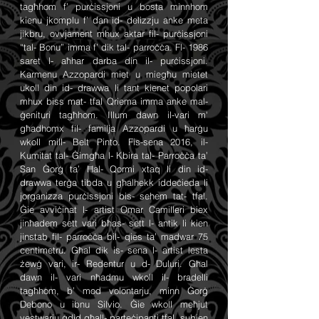
tagħhom f’ purċissjoni u bosta minnhom
kienu jkomplu f’ dan id- delizzju anke meta
jikbru, ovvjament mhux aktar fil- purċissjoni
“tal- Bonu” imma f’ dik tal- parroċċa. Fl- 1986
saret l- aħhar darba din il- purċissjoni.
Karmenu Azzopardi miet u miegħu mietet
ukoll din id- drawwa li tant kienet popolari
mhux biss mat- tfal Qriema imma anke mal-
ġenituri tagħhom. Illum dawn il-vari m'
għadhomx fil- familja Azzopardi u ħarġu
wkoll mill- Belt Pinto. Fis-sena 2016, il-
Kumitat tal- Ġimgħa l- Kbira tal- Parroċċa ta’
San Ġorġ ta’ Ħal- Qormi xtaq li din id-
drawwa terġa tibda u għalhekk iddeċieda li
jorganizza purċissjoni bis- sehem tat- tfal.
Ġie avviċinat l- artist Omar Camilleri biex
jinħadem sett vari bħas- sett l- antik li kien
jinstab fil- parroċċa bil- qies ta’ madwar 75
centimetru. Għal dik is- sena l- artist lesta
żewġ vari, ir- Redentur u d- Duluri. Għal
dawn il- vari nħadmu wkoll il- bradelli
tagħhom, b’ mod volontarju, minn Ġorġ
Debono u ibnu Silvio. Ġie wkoll meħjut
vestwarju ġdid għall- parteċipanti tfal, subien