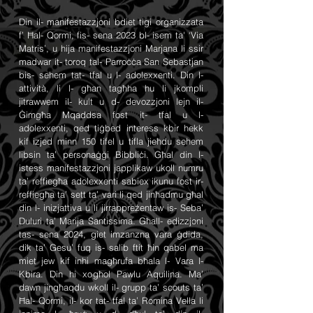
Din il- manifestazzjoni bdiet tigi organizzata
f’ Ħal- Qormi, fis- sena 2023 bl- isem ta' ‘Via
Matris’, u hija manifestazzjoni Marjana li ssir
madwar it- toroq tal- Parroċċa San Sebastjan
bis- sehem tat- tfal u l- adolexxenti.
D
in l-
attività, li l- għan tagħha hu li jkompli
jitrawwem il- kult u d- devozzjoni lejn il-
Ġimgħa Mqaddsa fost it- tfal u l-
adolexxenti, qed tiġbed interess kbir hekk
kif izjed minn 150 tifel u tifla jieħdu sehem
libsin ta’ personaġġi Bibbliċi.
Għal din l-
istess manifestazzjoni japplikaw ukoll numru
ta’ reffiegħa adolexxenti sabiex ikunu fost ir-
reffiegħa ta’ sett ta’ vari li qed jinħadmu għal
din l- inizjattiva u li jirrappreżentaw is- Seba’
Duluri ta’ Marija Santissima. Għall- edizzjoni
tas- sena 2024, giet imzanzna vara ġdida,
dik ta’ Gesu’ fuq is- salib ftit ħin qabel ma
miet jew kif inhi magħrufa bħala l- Vara l-
Kbira. Din hi xogħol Pawlu Aquilina.
Ma’
dawn jingħaqdu wkoll il- grupp ta’ scouts ta’
Ħal- Qormi, il- kor tat- tfal ta’ Romina Vella li