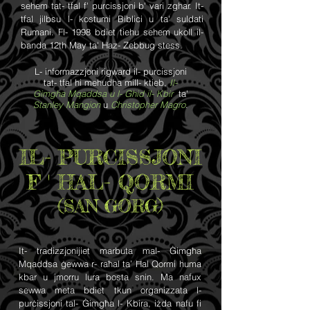
sehem tat- tfal f' purcissjoni b' vari zghar. It-
tfal jilbsu l- kostumi Biblici u ta' suldati
Rumani. Fl- 1998 bdiet tiehu sehem ukoll il-
banda 12th May ta' Haz- Zebbug stess.
L- informazzjoni rigward il- purcissjoni
tat- tfal hi mehudha mill- ktieb,
Il-
Gimgha Mqaddsa u l- Ghid il- Kbir
ta'
Stanley Mangion
u
Christopher Magro
.
IL- PURCISSJONI
F ' HAL- QORMI
(SAN GORG)
It- tradizzjonijiet marbuta mal- Ġimgħa
Mqaddsa ġewwa r- raħal ta’ Ħal Qormi huma
kbar u jmorru lura bosta snin. Ma nafux
sewwa meta bdiet tkun organizzata l-
purċissjoni tal- Ġimgħa l- Kbira, iżda nafu fi