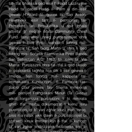
tat- tfal bhalissa qed issir f' Hadd Lazzru jew
Hadd ta' qabel Hadd il- Palm u din issir
gewwa H'Attard fil- gonna ta' San Anton.
Hawnhekk issir taht il- patrocinju tal-
President tar- Repubblika u ssir bhala
attivita' b' risq il-
Malta Community Chest
Fund
. Isiru wkoll zewg purcissjonijiet ohra
gewwa l- Belt Pinto, wahda li tohrog mill-
Parrocca ta' San Gorg Martri u ohra li qed
tohrog mis- Soċjetà Filarmonika Pinto Banda
San Sebastjan A.D. 1862, bl- isem ta' Via
Matris. Purcissjoni ohra tat- tfal li qed tikseb
il- popolarita taghha hija dik li ssir gewwa l-
Imsida, fejn tohrog mill- kappella tal-
Immakulata Kuncizzjoni. Il- Parrocca tas-
Sacro Cour
gewwa Tas- Sliema mmexxija
mill- patrijiet Frangiskani Minuri (Ta' Giezu)
wkoll torganizza purcissjoni li hi mmirata
ghat- tfal. Insibu dokumentat li kienu jsiru
purcissjonijiet b' vari zghar iduru mat- toroq,
biss ma nafux jekk dawn il- purcissjonijiet bi
statwetti kinux immirati lejn it- tfal. Il- kuncett
ta' vari zghar jindirizzalek hsibijietek lejn it-