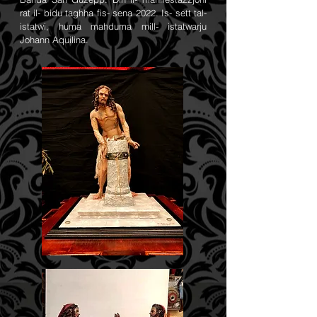
rat il- bidu taghha fis- sena 2022. Is- sett tal-
istatwi, huma mahduma mill- istatwarju
Johann Aquilina.