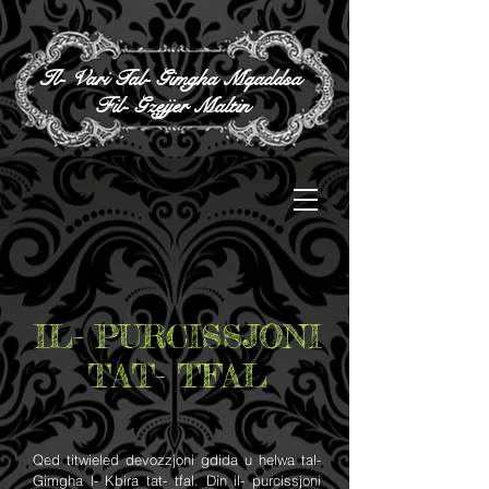
Il- Vari Tal- Gimgha Mqaddsa
Fil- Gzejjer Maltin
IL- PURCISSJONI
TAT- TFAL
Qed titwieled devozzjoni gdida u helwa tal-
Gimgha l- Kbira tat- tfal. Din il- purcissjoni