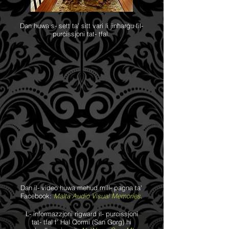
Dan huwa s- sett ta' sitt vari li jinħarġu fil-
purċissjoni tat- tfal.
Dan il- video huwa mehud mill- pagna ta'
Facebook:
Malta Audio Visual Memories
.
L- informazzjoni rigward il- purcissjoni
tat- tfal f' Hal Qormi (San Gorg) hi