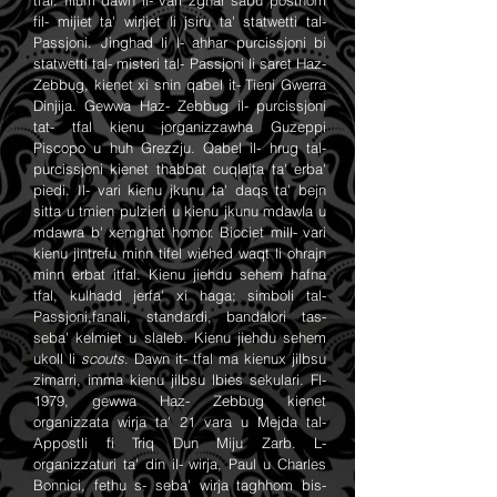
tfal. Illum dawn il- vari zghar sabu posthom
fil- mijiet ta' wirjiet li jsiru ta' statwetti tal-
Passjoni. Jinghad li l- ahhar purcissjoni bi
statwetti tal- misteri tal- Passjoni li saret Haz-
Zebbug, kienet xi snin qabel it- Tieni Gwerra
Dinjija. Gewwa Haz- Zebbug il- purcissjoni
tat- tfal kienu jorganizzawha Guzeppi
Piscopo u huh Grezzju. Qabel il- hrug tal-
purcissjoni kienet thabbat cuqlajta ta' erba'
piedi. Il- vari kienu jkunu ta' daqs ta' bejn
sitta u tmien pulzieri u kienu jkunu mdawla u
mdawra b' xemghat homor. Bicciet mill- vari
kienu jintrefu minn tifel wiehed waqt li ohrajn
minn erbat itfal. Kienu jiehdu sehem hafna
tfal, kulhadd jerfa' xi haga; simboli tal-
Passjoni,fanali, standardi, bandalori tas-
seba' kelmiet u slaleb. Kienu jiehdu sehem
ukoll li
scouts
. Dawn it- tfal ma kienux jilbsu
zimarri, imma kienu jilbsu lbies sekulari. Fl-
1979, gewwa Haz- Zebbug kienet
organizzata wirja ta' 21 vara u Mejda tal-
Appostli fi Triq Dun Miju Zarb. L-
organizzaturi ta' din il- wirja, Paul u Charles
Bonnici, fethu s- seba' wirja taghhom bis-