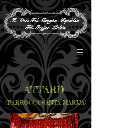
Il- Vari Tal- Gimgha Mqaddsa
Fil- Gzejjer Maltin
ATTARD
(PARROCCA SANTA MARIJA
)