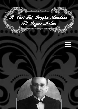
Il- Vari Tal- Gimgha Mqaddsa
Fil- Gzejjer Maltin