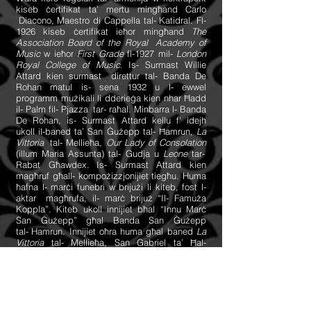
kiseb ċertifikat ta’ mertu mingħand Carlo
Diacono, Maestro di Cappella tal- Katidral. Fl-
1926 kiseb ċertifikat ieħor mingħand
The
Association Board of the Royal
Academy of
Music
w ieħor
First Grade
fl-1927 mil-
London
Royal College of Music
.
Is- Surmast Willie
Attard kien surmast
direttur tal- Banda De
Rohan matul is- sena 1932 u l- ewwel
programm mużikali li dderieġa kien nhar Ħadd
il- Palm fil- Pjazza
tar- raħal. Minbarra l- Banda
De Rohan, is- Surmast Attard kellu f’ idejh
ukoll il-baned ta’ San Ġużepp tal- Ħamrun,
La
Vittoria
tal- Mellieħa,
Our Lady of Consolation
(illum Maria Assunta) tal- Gudja u
Leone
tar-
Rabat Għawdex.
Is- Surmast Attard kien
magħruf għall- kompożizzjonijiet tiegħu. Huma
ħafna l- marċi funebri w brijużi li kiteb, fost l-
aktar
magħrufa, il- marċ brijuż “Il- Famuża
Koppla”. Kiteb ukoll innijiet bħal “Innu Marċ
San Ġużepp” għal Banda San Ġużepp
tal-
Hamrun. Innijiet oħra huma għal baned
La
Vittoria
tal- Mellieħa, San Gabriel ta’ Ħal-
Balzan, Maria Assunta tal- Gudja w oħrajn.
Kien miżżewweġ lil Mary imwielda Cachia mill-
Isla w kellhom sitt ulied. Is- Surmast Willie
Attard miet nhar it- 3 ta’ Marzu 1970,
fl-
għomor ta’ 70 sena.