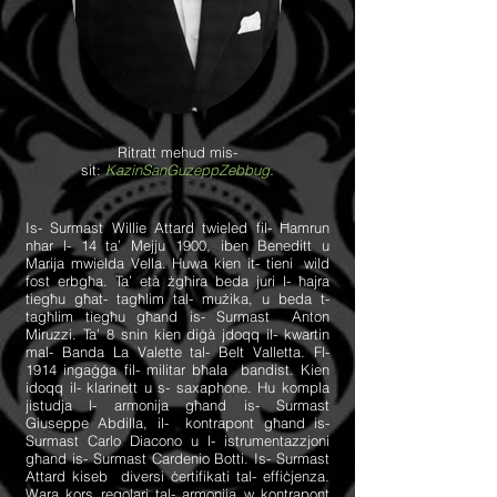
Ritratt mehud mis-
sit:
KazinSanGuzeppZebbug
.
Is- Surmast Willie Attard twieled fil- Ħamrun
nhar l- 14 ta’ Mejju 1900, iben Beneditt u
Marija mwielda Vella. Huwa kien it- tieni
wild
fost erbgħa. Ta’ età żgħira beda juri l- ħajra
tiegħu għat- tagħlim tal- mużika, u beda t-
tagħlim tiegħu għand is- Surmast
Anton
Miruzzi. Ta’ 8 snin kien diġà jdoqq il- kwartin
mal- Banda La Valette tal- Belt Valletta.
Fl-
1914 ingaġġa fil- militar bħala
bandist. Kien
idoqq il- klarinett u s- saxaphone. Hu kompla
jistudja l- armonija għand is-
Surmast
Giuseppe Abdilla, il-
kontrapont għand is-
Surmast Carlo Diacono u l- istrumentazzjoni
għand is- Surmast Cardenio
Botti.
Is- Surmast
Attard kiseb
diversi ċertifikati tal- effiċjenza.
Wara kors regolari tal- armonija w kontrapont